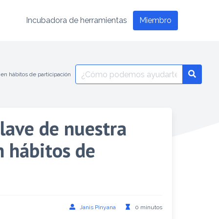
Incubadora de herramientas
Miembro
en hábitos de participación
lave de nuestra
n hábitos de
Janis Pinyana
0 minutos