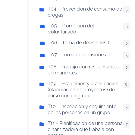
T04 - Prevención de consumo de
5
drogas
T05 - Promoción del
3
voluntariado
T06 - Toma de decisiones I
6
T07 - Toma de decisiones II
5
T08 - Trabajo con responsables
6
permanentes
T09 - Evaluación y planificación
8
(elaboración de proyectos) de
curso con un grupo
T10 - Inscripción y seguimiento
5
de las personas en un grupo
T11 - Planificación de una persona
7
dinamizadora que trabaja con