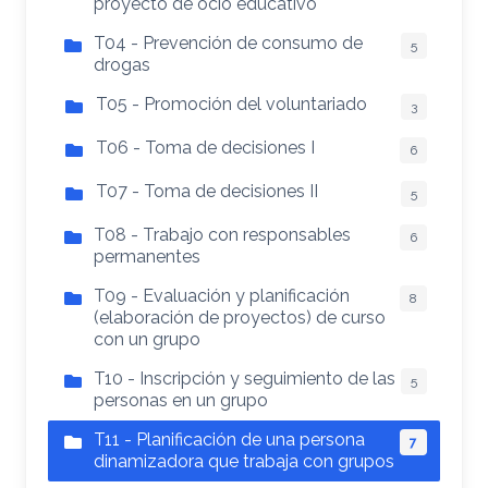
proyecto de ocio educativo
T04 - Prevención de consumo de
5
drogas
T05 - Promoción del voluntariado
3
T06 - Toma de decisiones I
6
T07 - Toma de decisiones II
5
T08 - Trabajo con responsables
6
permanentes
T09 - Evaluación y planificación
8
(elaboración de proyectos) de curso
con un grupo
T10 - Inscripción y seguimiento de las
5
personas en un grupo
T11 - Planificación de una persona
7
dinamizadora que trabaja con grupos