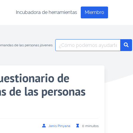
Incubadora de herramientas
Miembro
emandas de las personas jóvenes
estionario de
s de las personas
Janis Pinyana
0 minutos