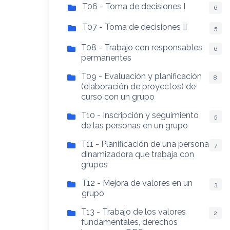
T06 - Toma de decisiones I
6
T07 - Toma de decisiones II
5
T08 - Trabajo con responsables
6
permanentes
T09 - Evaluación y planificación
8
(elaboración de proyectos) de
curso con un grupo
T10 - Inscripción y seguimiento
5
de las personas en un grupo
T11 - Planificación de una persona
7
dinamizadora que trabaja con
grupos
T12 - Mejora de valores en un
3
grupo
T13 - Trabajo de los valores
2
fundamentales, derechos